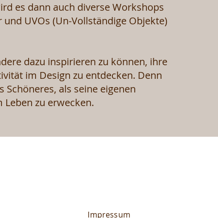
ird es dann auch diverse Workshops
r und UVOs (Un-Vollständige Objekte)
ndere dazu inspirieren zu können, ihre
tivität im Design zu entdecken. Denn
ts Schöneres, als seine eigenen
 Leben zu erwecken.
Impressum