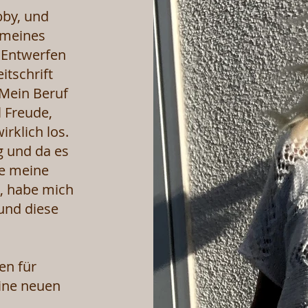
by, und
 meines
 Entwerfen
itschrift
 Mein Beruf
l Freude,
rklich los.
g und da es
ie meine
, habe mich
 und diese
en für
ine neuen