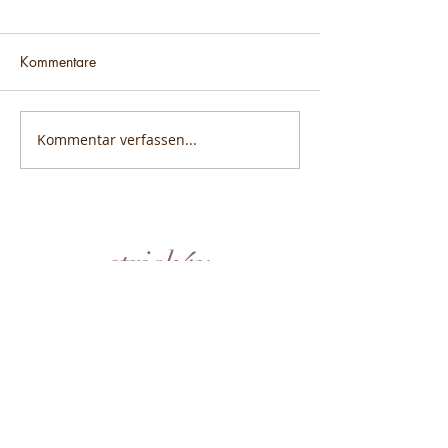
Kommentare
Kommentar verfassen...
strick4u
Meine Anleitungen ermöglichen es
dir, mühelos wunderschöne
Strickprojekte zu kreieren und
deine Kreativität voll auszuleben.